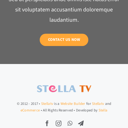
sit voluptatem accusantium doloremque
laudantium.
CONTACT US NOW
© 2012 - 2017 •
Stellatv
is a
Website Builder
for
Stellatv
and
eCommerce
• All Rights Reserved • Developed by
Stella